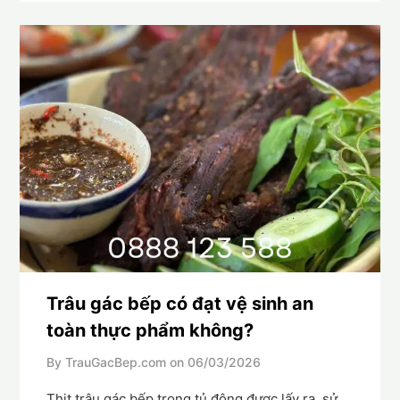
Trâu gác bếp có đạt vệ sinh an
toàn thực phẩm không?
By TrauGacBep.com on
06/03/2026
Thịt trâu gác bếp trong tủ đông được lấy ra, sử